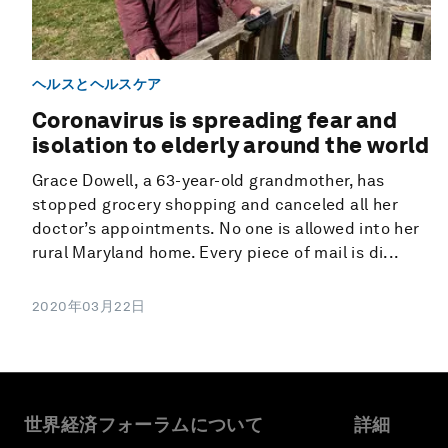
ヘルスとヘルスケア
Coronavirus is spreading fear and
isolation to elderly around the world
Grace Dowell, a 63-year-old grandmother, has
stopped grocery shopping and canceled all her
doctor’s appointments. No one is allowed into her
rural Maryland home. Every piece of mail is di...
2020年03月22日
世界経済フォーラムについて
詳細