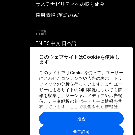
サステナビリティへの取り組み
採用情報 (英語のみ)
て
言語
EN
ES
中文
日本語
▪
▪
▪
このウェブサイトはCookieを使用し
ます
このサイトではCookieを使って、ユーザー
に合わせたコンテンツや広告の表示、トラ
フィックの分析を行っています。またユー
ザーによるサイトの利用状況についても情
報を収集し、ソーシャルメディアや広告配
信、データ解析の各パートナーに情報を共
有しています。ここで収集された情報は、
ユーザーが各パートナーに提供した他の情
報や各パートナーのサービスを使用した際
拒否
に収集された情報と組み合わされ、各パー
トナーによって使用されることがありま
全て許可