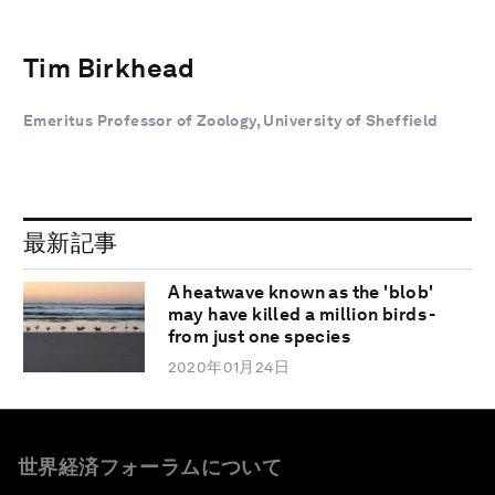
Tim Birkhead
Emeritus Professor of Zoology, University of Sheffield
最新記事
A heatwave known as the 'blob'
may have killed a million birds -
from just one species
2020年01月24日
世界経済フォーラムについて