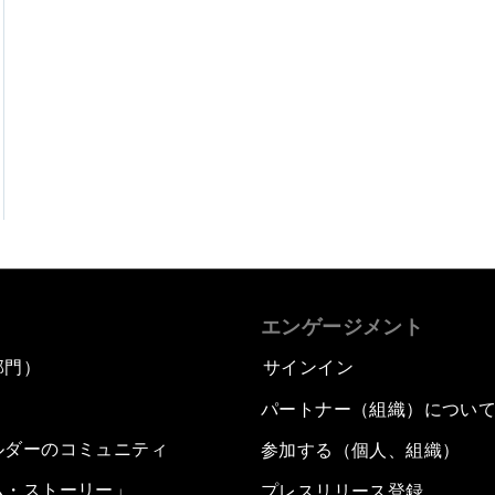
エンゲージメント
部門）
サインイン
パートナー（組織）につい
ルダーのコミュニティ
参加する（個人、組織）
ム・ストーリー」
プレスリリース登録