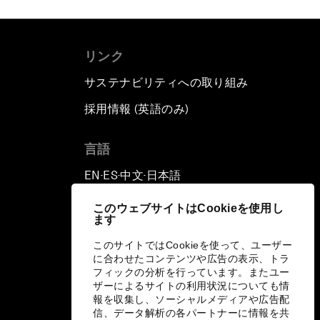
リンク
サステナビリティへの取り組み
採用情報 (英語のみ)
て
言語
EN
ES
中文
日本語
▪
▪
▪
このウェブサイトはCookieを使用し
ます
このサイトではCookieを使って、ユーザー
に合わせたコンテンツや広告の表示、トラ
フィックの分析を行っています。またユー
ザーによるサイトの利用状況についても情
報を収集し、ソーシャルメディアや広告配
信、データ解析の各パートナーに情報を共