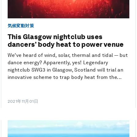
気候変動対策
This Glasgow nightclub uses
dancers’ body heat to power venue
We've heard of wind, solar, thermal and tidal — but
dance energy? Apparently, yes! Legendary
nightclub SWG3 in Glasgow, Scotland will trial an
innovative scheme to trap body heat from the...
2021年11月01日