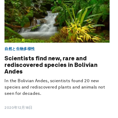
自然と生物多様性
Scientists find new, rare and
rediscovered species in Bolivian
Andes
In the Bolivian Andes, scientists found 20 new
species and rediscovered plants and animals not
seen for decades.
2020年12月18日