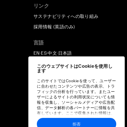
リンク
サステナビリティへの取り組み
採用情報 (英語のみ)
て
言語
EN
ES
中文
日本語
▪
▪
▪
このウェブサイトはCookieを使用し
ます
このサイトではCookieを使って、ユーザー
に合わせたコンテンツや広告の表示、トラ
フィックの分析を行っています。またユー
ザーによるサイトの利用状況についても情
報を収集し、ソーシャルメディアや広告配
信、データ解析の各パートナーに情報を共
有しています。ここで収集された情報は、
ユーザーが各パートナーに提供した他の情
報や各パートナーのサービスを使用した際
拒否