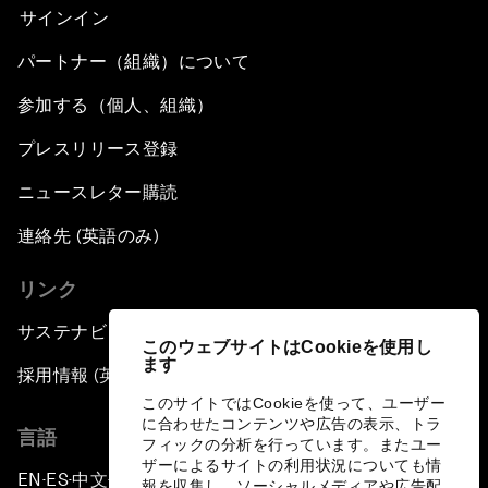
サインイン
パートナー（組織）について
参加する（個人、組織）
プレスリリース登録
ニュースレター購読
連絡先 (英語のみ)
リンク
サステナビリティへの取り組み
このウェブサイトはCookieを使用し
ます
採用情報 (英語のみ)
このサイトではCookieを使って、ユーザー
に合わせたコンテンツや広告の表示、トラ
言語
フィックの分析を行っています。またユー
ザーによるサイトの利用状況についても情
EN
ES
中文
日本語
▪
▪
▪
報を収集し、ソーシャルメディアや広告配