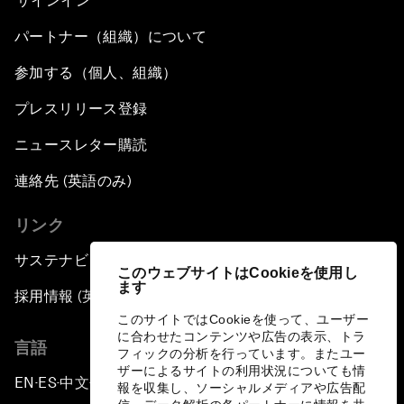
サインイン
パートナー（組織）について
参加する（個人、組織）
プレスリリース登録
ニュースレター購読
連絡先 (英語のみ)
リンク
サステナビリティへの取り組み
このウェブサイトはCookieを使用し
ます
採用情報 (英語のみ)
このサイトではCookieを使って、ユーザー
に合わせたコンテンツや広告の表示、トラ
言語
フィックの分析を行っています。またユー
ザーによるサイトの利用状況についても情
EN
ES
中文
日本語
▪
▪
▪
報を収集し、ソーシャルメディアや広告配