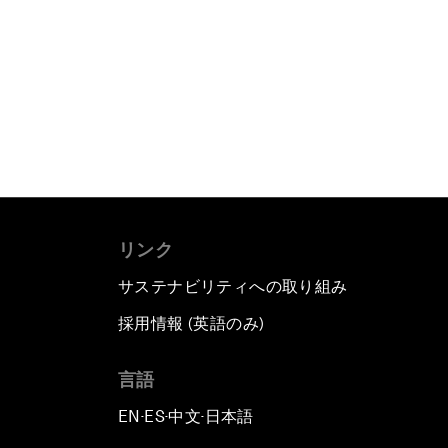
リンク
サステナビリティへの取り組み
採用情報 (英語のみ)
て
言語
EN
ES
中文
日本語
▪
▪
▪