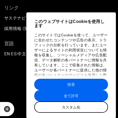
リンク
サステナビリティへの取り組み
このウェブサイトはCookieを使用し
ます
採用情報 (英語のみ)
このサイトではCookieを使って、ユーザー
に合わせたコンテンツや広告の表示、トラ
言語
フィックの分析を行っています。またユー
ザーによるサイトの利用状況についても情
EN
ES
中文
日本語
▪
▪
▪
報を収集し、ソーシャルメディアや広告配
信、データ解析の各パートナーに情報を共
有しています。ここで収集された情報は、
ユーザーが各パートナーに提供した他の情
報や各パートナーのサービスを使用した際
に収集された情報と組み合わされ、各パー
拒否
トナーによって使用されることがありま
プライバシーポリシーと利用規約
す。
全て許可
サイトマップ
カスタム化
©
2026
世界経済フォーラム
EN
ES
中文
日本語