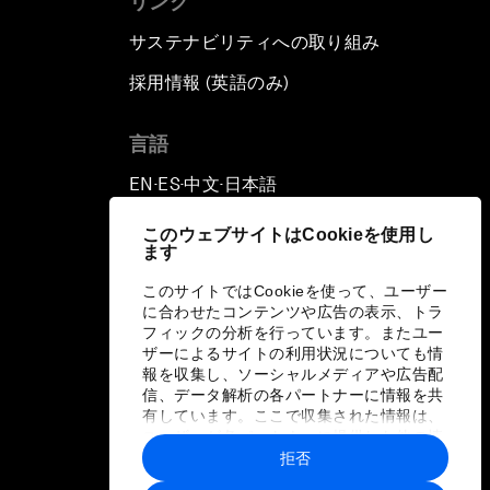
リンク
サステナビリティへの取り組み
採用情報 (英語のみ)
て
言語
EN
ES
中文
日本語
▪
▪
▪
このウェブサイトはCookieを使用し
ます
このサイトではCookieを使って、ユーザー
に合わせたコンテンツや広告の表示、トラ
フィックの分析を行っています。またユー
ザーによるサイトの利用状況についても情
報を収集し、ソーシャルメディアや広告配
信、データ解析の各パートナーに情報を共
有しています。ここで収集された情報は、
ユーザーが各パートナーに提供した他の情
報や各パートナーのサービスを使用した際
拒否
に収集された情報と組み合わされ、各パー