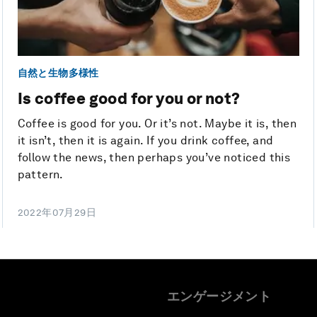
自然と生物多様性
Is coffee good for you or not?
Coffee is good for you. Or it’s not. Maybe it is, then
it isn’t, then it is again. If you drink coffee, and
follow the news, then perhaps you’ve noticed this
pattern.
2022年07月29日
エンゲージメント