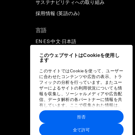
サステナビリティへの取り組み
採用情報 (英語のみ)
て
言語
EN
ES
中文
日本語
▪
▪
▪
このウェブサイトはCookieを使用し
ます
このサイトではCookieを使って、ユーザー
に合わせたコンテンツや広告の表示、トラ
フィックの分析を行っています。またユー
ザーによるサイトの利用状況についても情
報を収集し、ソーシャルメディアや広告配
信、データ解析の各パートナーに情報を共
有しています。ここで収集された情報は、
ユーザーが各パートナーに提供した他の情
報や各パートナーのサービスを使用した際
拒否
に収集された情報と組み合わされ、各パー
トナーによって使用されることがありま
全て許可
す。