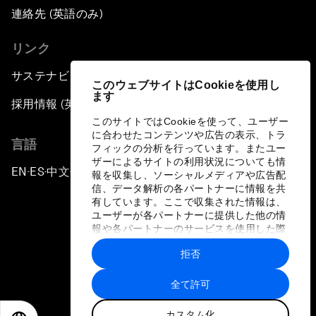
連絡先 (英語のみ)
リンク
サステナビリティへの取り組み
このウェブサイトはCookieを使用し
ます
採用情報 (英語のみ)
このサイトではCookieを使って、ユーザー
に合わせたコンテンツや広告の表示、トラ
言語
フィックの分析を行っています。またユー
ザーによるサイトの利用状況についても情
EN
ES
中文
日本語
▪
▪
▪
報を収集し、ソーシャルメディアや広告配
信、データ解析の各パートナーに情報を共
有しています。ここで収集された情報は、
ユーザーが各パートナーに提供した他の情
報や各パートナーのサービスを使用した際
に収集された情報と組み合わされ、各パー
拒否
トナーによって使用されることがありま
プライバシーポリシーと利用規約
す。
全て許可
サイトマップ
カスタム化