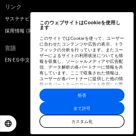
リンク
サステナビリティへの取り組み
このウェブサイトはCookieを使用し
ます
採用情報 (英語のみ)
このサイトではCookieを使って、ユーザー
に合わせたコンテンツや広告の表示、トラ
言語
フィックの分析を行っています。またユー
ザーによるサイトの利用状況についても情
EN
ES
中文
日本語
▪
▪
▪
報を収集し、ソーシャルメディアや広告配
信、データ解析の各パートナーに情報を共
有しています。ここで収集された情報は、
ユーザーが各パートナーに提供した他の情
報や各パートナーのサービスを使用した際
に収集された情報と組み合わされ、各パー
拒否
トナーによって使用されることがありま
プライバシーポリシーと利用規約
す。
全て許可
サイトマップ
カスタム化
©
2026
世界経済フォーラム
EN
ES
中文
日本語