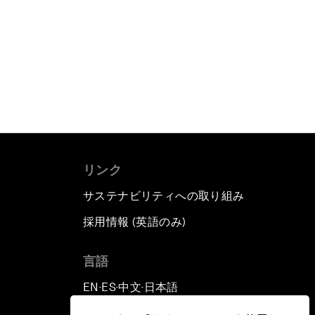
リンク
サステナビリティへの取り組み
採用情報 (英語のみ)
て
言語
EN
ES
中文
日本語
▪
▪
▪