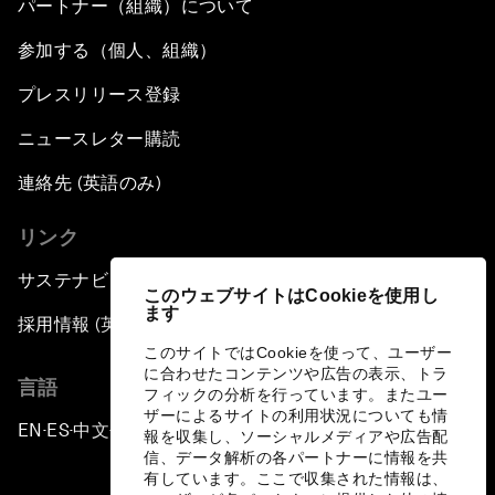
パートナー（組織）について
参加する（個人、組織）
プレスリリース登録
ニュースレター購読
連絡先 (英語のみ)
リンク
サステナビリティへの取り組み
このウェブサイトはCookieを使用し
ます
採用情報 (英語のみ)
このサイトではCookieを使って、ユーザー
に合わせたコンテンツや広告の表示、トラ
言語
フィックの分析を行っています。またユー
ザーによるサイトの利用状況についても情
EN
ES
中文
日本語
▪
▪
▪
報を収集し、ソーシャルメディアや広告配
信、データ解析の各パートナーに情報を共
有しています。ここで収集された情報は、