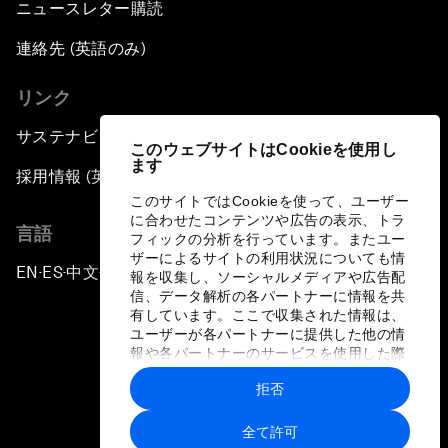
ニュースレター購読
連絡先 (英語のみ)
リンク
サステナビリティへの取り組み
このウェブサイトはCookieを使用し
ます
採用情報 (英語のみ)
このサイトではCookieを使って、ユーザー
に合わせたコンテンツや広告の表示、トラ
言語
フィックの分析を行っています。またユー
ザーによるサイトの利用状況についても情
EN
ES
中文
日本語
▪
▪
▪
報を収集し、ソーシャルメディアや広告配
信、データ解析の各パートナーに情報を共
有しています。ここで収集された情報は、
ユーザーが各パートナーに提供した他の情
報や各パートナーのサービスを使用した際
に収集された情報と組み合わされ、各パー
拒否
トナーによって使用されることがありま
プライバシーポリシーと利用規約
す。
全て許可
サイトマップ