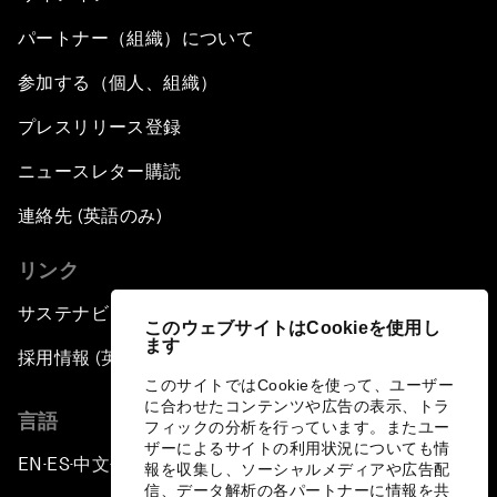
パートナー（組織）について
参加する（個人、組織）
プレスリリース登録
ニュースレター購読
連絡先 (英語のみ)
リンク
サステナビリティへの取り組み
このウェブサイトはCookieを使用し
ます
採用情報 (英語のみ)
このサイトではCookieを使って、ユーザー
に合わせたコンテンツや広告の表示、トラ
言語
フィックの分析を行っています。またユー
ザーによるサイトの利用状況についても情
EN
ES
中文
日本語
▪
▪
▪
報を収集し、ソーシャルメディアや広告配
信、データ解析の各パートナーに情報を共