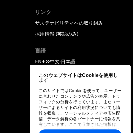
リンク
サステナビリティへの取り組み
採用情報 (英語のみ)
て
言語
EN
ES
中文
日本語
▪
▪
▪
このウェブサイトはCookieを使用し
ます
このサイトではCookieを使って、ユーザー
に合わせたコンテンツや広告の表示、トラ
フィックの分析を行っています。またユー
ザーによるサイトの利用状況についても情
報を収集し、ソーシャルメディアや広告配
信、データ解析の各パートナーに情報を共
有しています。ここで収集された情報は、
ユーザーが各パートナーに提供した他の情