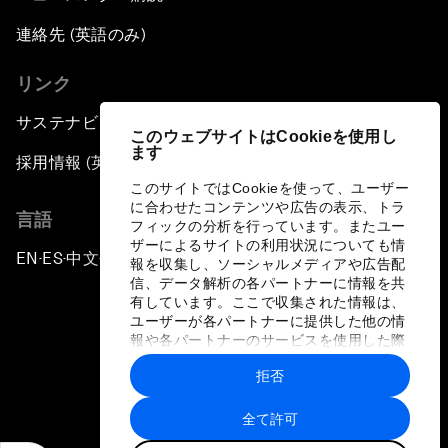
連絡先 (英語のみ)
リンク
サステナビリティへの取り組み
このウェブサイトはCookieを使用し
ます
採用情報 (英語のみ)
このサイトではCookieを使って、ユーザー
に合わせたコンテンツや広告の表示、トラ
言語
フィックの分析を行っています。またユー
ザーによるサイトの利用状況についても情
EN
ES
中文
日本語
▪
▪
▪
報を収集し、ソーシャルメディアや広告配
信、データ解析の各パートナーに情報を共
有しています。ここで収集された情報は、
ユーザーが各パートナーに提供した他の情
報や各パートナーのサービスを使用した際
に収集された情報と組み合わされ、各パー
拒否
トナーによって使用されることがありま
プライバシーポリシーと利用規約
す。
全て許可
サイトマップ