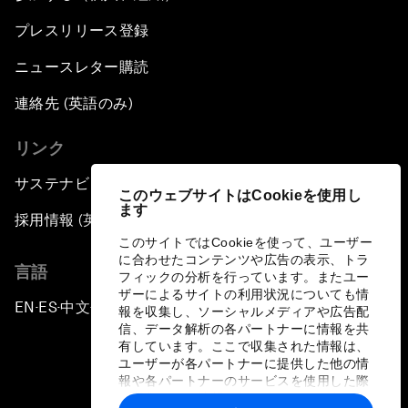
プレスリリース登録
ニュースレター購読
連絡先 (英語のみ)
リンク
サステナビリティへの取り組み
このウェブサイトはCookieを使用し
ます
採用情報 (英語のみ)
このサイトではCookieを使って、ユーザー
に合わせたコンテンツや広告の表示、トラ
言語
フィックの分析を行っています。またユー
ザーによるサイトの利用状況についても情
EN
ES
中文
日本語
▪
▪
▪
報を収集し、ソーシャルメディアや広告配
信、データ解析の各パートナーに情報を共
有しています。ここで収集された情報は、
ユーザーが各パートナーに提供した他の情
報や各パートナーのサービスを使用した際
に収集された情報と組み合わされ、各パー