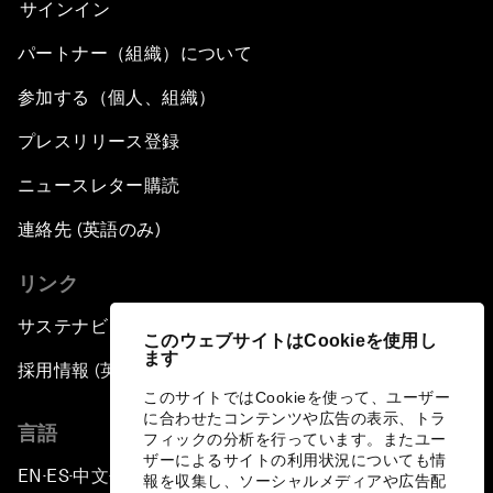
サインイン
パートナー（組織）について
参加する（個人、組織）
プレスリリース登録
ニュースレター購読
連絡先 (英語のみ)
リンク
サステナビリティへの取り組み
このウェブサイトはCookieを使用し
ます
採用情報 (英語のみ)
このサイトではCookieを使って、ユーザー
に合わせたコンテンツや広告の表示、トラ
言語
フィックの分析を行っています。またユー
ザーによるサイトの利用状況についても情
EN
ES
中文
日本語
▪
▪
▪
報を収集し、ソーシャルメディアや広告配