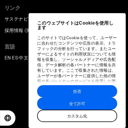
リンク
サステナビリティへの取り組み
このウェブサイトはCookieを使用し
ます
採用情報 (英語のみ)
このサイトではCookieを使って、ユーザー
に合わせたコンテンツや広告の表示、トラ
言語
フィックの分析を行っています。またユー
ザーによるサイトの利用状況についても情
EN
ES
中文
日本語
▪
▪
▪
報を収集し、ソーシャルメディアや広告配
信、データ解析の各パートナーに情報を共
有しています。ここで収集された情報は、
ユーザーが各パートナーに提供した他の情
報や各パートナーのサービスを使用した際
に収集された情報と組み合わされ、各パー
拒否
トナーによって使用されることがありま
プライバシーポリシーと利用規約
す。
全て許可
サイトマップ
カスタム化
©
2026
世界経済フォーラム
EN
ES
中文
日本語