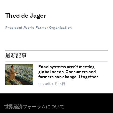
Theo de Jager
President, World Farmer Organization
最新記事
Food systems aren’t meeting
global needs. Consumers and
farmers can change it together
2020年10月16日
世界経済フォーラムについて