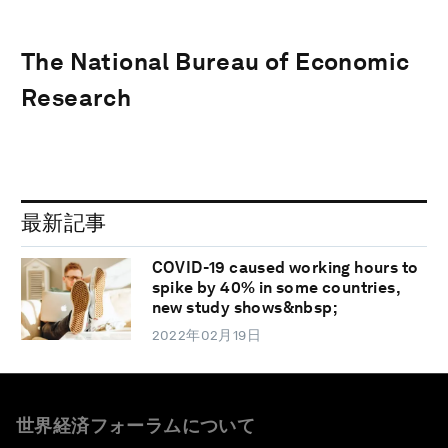
The National Bureau of Economic
Research
最新記事
COVID-19 caused working hours to
spike by 40% in some countries,
new study shows&nbsp;
2022年02月19日
世界経済フォーラムについて