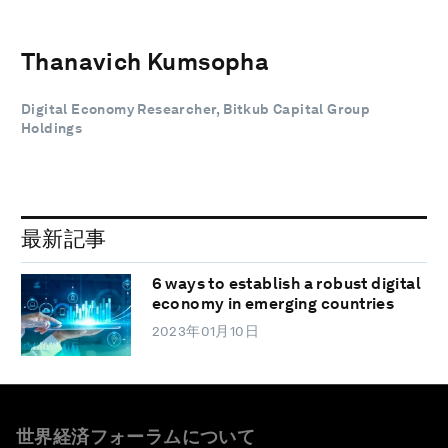
Thanavich Kumsopha
Digital Economy Researcher, Bitkub Capital Group
Holdings
最新記事
6 ways to establish a robust digital
economy in emerging countries
2023年01月10日
世界経済フォーラムについて