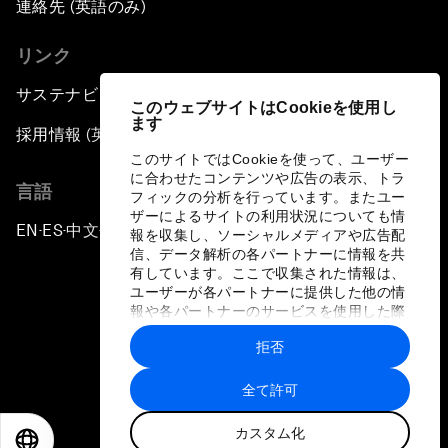
連絡先 (英語のみ)
リンク
サステナビリティへの取り組み
このウェブサイトはCookieを使用し
ます
採用情報 (英語のみ)
このサイトではCookieを使って、ユーザー
に合わせたコンテンツや広告の表示、トラ
言語
フィックの分析を行っています。またユー
ザーによるサイトの利用状況についても情
EN
ES
中文
日本語
▪
▪
▪
報を収集し、ソーシャルメディアや広告配
信、データ解析の各パートナーに情報を共
有しています。ここで収集された情報は、
ユーザーが各パートナーに提供した他の情
報や各パートナーのサービスを使用した際
に収集された情報と組み合わされ、各パー
拒否
トナーによって使用されることがありま
プライバシーポリシーと利用規約
す。
全て許可
サイトマップ
カスタム化
©
2026
世界経済フォーラム
EN
ES
中文
日本語