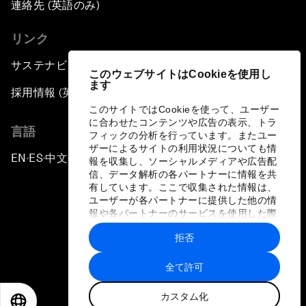
連絡先 (英語のみ)
リンク
サステナビリティへの取り組み
このウェブサイトはCookieを使用し
ます
採用情報 (英語のみ)
このサイトではCookieを使って、ユーザー
に合わせたコンテンツや広告の表示、トラ
言語
フィックの分析を行っています。またユー
ザーによるサイトの利用状況についても情
EN
ES
中文
日本語
▪
▪
▪
報を収集し、ソーシャルメディアや広告配
信、データ解析の各パートナーに情報を共
有しています。ここで収集された情報は、
ユーザーが各パートナーに提供した他の情
報や各パートナーのサービスを使用した際
に収集された情報と組み合わされ、各パー
拒否
トナーによって使用されることがありま
プライバシーポリシーと利用規約
す。
全て許可
サイトマップ
カスタム化
©
2026
世界経済フォーラム
EN
ES
中文
日本語