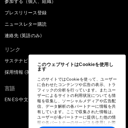
参加する（個人、組織）
プレスリリース登録
ニュースレター購読
連絡先 (英語のみ)
リンク
サステナビリティへの取り組み
このウェブサイトはCookieを使用し
ます
採用情報 (英語のみ)
このサイトではCookieを使って、ユーザー
に合わせたコンテンツや広告の表示、トラ
言語
フィックの分析を行っています。またユー
ザーによるサイトの利用状況についても情
EN
ES
中文
日本語
▪
▪
▪
報を収集し、ソーシャルメディアや広告配
信、データ解析の各パートナーに情報を共
有しています。ここで収集された情報は、
ユーザーが各パートナーに提供した他の情
報や各パートナーのサービスを使用した際