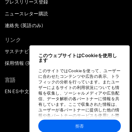
プレスリリース登録
ニュースレター購読
連絡先 (英語のみ)
リンク
サステナビリティへの取り組み
このウェブサイトはCookieを使用し
ます
採用情報 (英語のみ)
このサイトではCookieを使って、ユーザー
に合わせたコンテンツや広告の表示、トラ
言語
フィックの分析を行っています。またユー
ザーによるサイトの利用状況についても情
EN
ES
中文
日本語
▪
▪
▪
報を収集し、ソーシャルメディアや広告配
信、データ解析の各パートナーに情報を共
有しています。ここで収集された情報は、
ユーザーが各パートナーに提供した他の情
報や各パートナーのサービスを使用した際
に収集された情報と組み合わされ、各パー
拒否
トナーによって使用されることがありま
プライバシーポリシーと利用規約