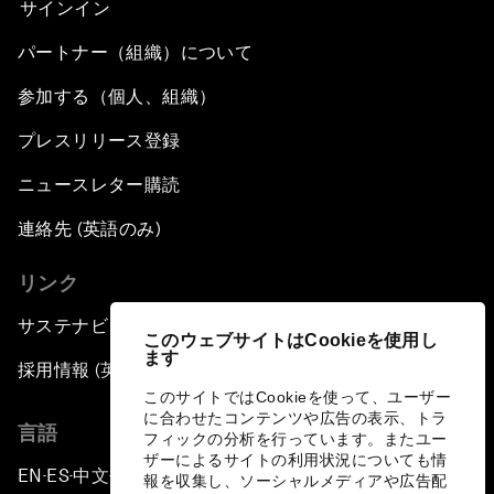
サインイン
パートナー（組織）について
参加する（個人、組織）
プレスリリース登録
ニュースレター購読
連絡先 (英語のみ)
リンク
サステナビリティへの取り組み
このウェブサイトはCookieを使用し
ます
採用情報 (英語のみ)
このサイトではCookieを使って、ユーザー
に合わせたコンテンツや広告の表示、トラ
言語
フィックの分析を行っています。またユー
ザーによるサイトの利用状況についても情
EN
ES
中文
日本語
▪
▪
▪
報を収集し、ソーシャルメディアや広告配