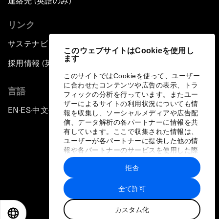
連絡先 (英語のみ)
リンク
サステナビリティへの取り組み
このウェブサイトはCookieを使用し
ます
採用情報 (英語のみ)
このサイトではCookieを使って、ユーザー
に合わせたコンテンツや広告の表示、トラ
言語
フィックの分析を行っています。またユー
ザーによるサイトの利用状況についても情
EN
ES
中文
日本語
▪
▪
▪
報を収集し、ソーシャルメディアや広告配
信、データ解析の各パートナーに情報を共
有しています。ここで収集された情報は、
ユーザーが各パートナーに提供した他の情
報や各パートナーのサービスを使用した際
に収集された情報と組み合わされ、各パー
拒否
トナーによって使用されることがありま
プライバシーポリシーと利用規約
す。
全て許可
サイトマップ
カスタム化
©
2026
世界経済フォーラム
EN
ES
中文
日本語