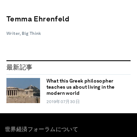
Temma Ehrenfeld
Writer, Big Think
最新記事
What this Greek philosopher
teaches us about living in the
modern world
2019年07月30日
世界経済フォーラムについて