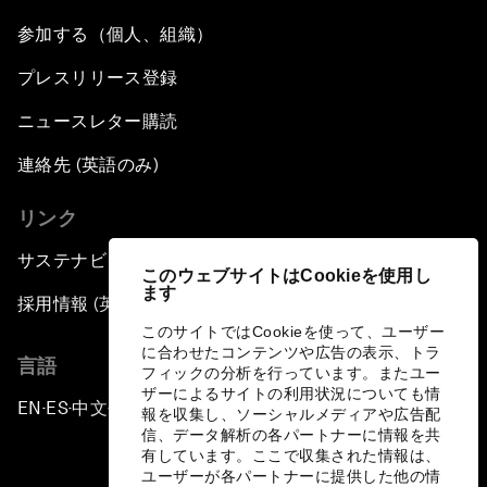
参加する（個人、組織）
プレスリリース登録
ニュースレター購読
連絡先 (英語のみ)
リンク
サステナビリティへの取り組み
このウェブサイトはCookieを使用し
ます
採用情報 (英語のみ)
このサイトではCookieを使って、ユーザー
に合わせたコンテンツや広告の表示、トラ
言語
フィックの分析を行っています。またユー
ザーによるサイトの利用状況についても情
EN
ES
中文
日本語
▪
▪
▪
報を収集し、ソーシャルメディアや広告配
信、データ解析の各パートナーに情報を共
有しています。ここで収集された情報は、
ユーザーが各パートナーに提供した他の情