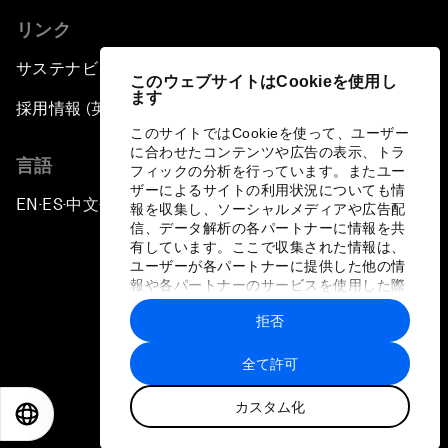
リンク
サステナビリティへの取り組み
このウェブサイトはCookieを使用し
ます
採用情報 (英語のみ)
このサイトではCookieを使って、ユーザー
に合わせたコンテンツや広告の表示、トラ
言語
フィックの分析を行っています。またユー
ザーによるサイトの利用状況についても情
EN
ES
中文
日本語
▪
▪
▪
報を収集し、ソーシャルメディアや広告配
信、データ解析の各パートナーに情報を共
有しています。ここで収集された情報は、
ユーザーが各パートナーに提供した他の情
報や各パートナーのサービスを使用した際
に収集された情報と組み合わされ、各パー
拒否
トナーによって使用されることがありま
プライバシーポリシーと利用規約
す。
全て許可
サイトマップ
カスタム化
©
2026
世界経済フォーラム
EN
ES
中文
日本語