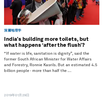
深層地理学
India’s building more toilets, but
what happens ‘after the flush’?
“If water is life, sanitation is dignity”, said the
former South African Minister for Water Affairs
and Forestry, Ronnie Kasrils. But an estimated 4.5
billion people - more than half the ...
2019年01月29日