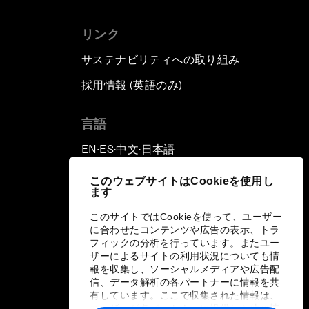
リンク
サステナビリティへの取り組み
採用情報 (英語のみ)
て
言語
EN
ES
中文
日本語
▪
▪
▪
このウェブサイトはCookieを使用し
ます
このサイトではCookieを使って、ユーザー
に合わせたコンテンツや広告の表示、トラ
フィックの分析を行っています。またユー
ザーによるサイトの利用状況についても情
報を収集し、ソーシャルメディアや広告配
信、データ解析の各パートナーに情報を共
有しています。ここで収集された情報は、
ユーザーが各パートナーに提供した他の情