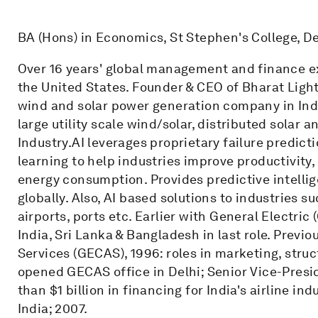
BA (Hons) in Economics, St Stephen's College, Del
Over 16 years' global management and finance ex
the United States. Founder & CEO of Bharat Light
wind and solar power generation company in Ind
large utility scale wind/solar, distributed solar a
Industry.AI leverages proprietary failure predict
learning to help industries improve productivity, 
energy consumption. Provides predictive intellig
globally. Also, AI based solutions to industries su
airports, ports etc. Earlier with General Electric
India, Sri Lanka & Bangladesh in last role. Prev
Services (GECAS), 1996: roles in marketing, str
opened GECAS office in Delhi; Senior Vice-Presi
than $1 billion in financing for India's airline i
India; 2007.