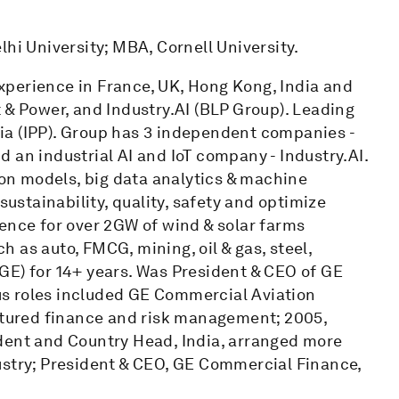
hi University; MBA, Cornell University.
perience in France, UK, Hong Kong, India and
 & Power, and Industry.AI (BLP Group). Leading
ia (IPP). Group has 3 independent companies -
nd an industrial AI and IoT company - Industry.AI.
ion models, big data analytics & machine
sustainability, quality, safety and optimize
ence for over 2GW of wind & solar farms
ch as auto, FMCG, mining, oil & gas, steel,
 (GE) for 14+ years. Was President & CEO of GE
ious roles included GE Commercial Aviation
uctured finance and risk management; 2005,
dent and Country Head, India, arranged more
ndustry; President & CEO, GE Commercial Finance,