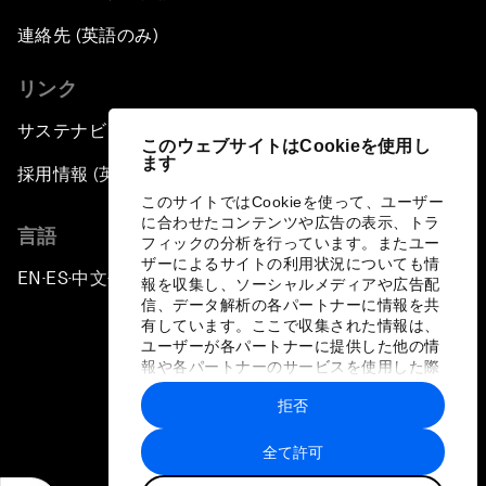
連絡先 (英語のみ)
リンク
サステナビリティへの取り組み
このウェブサイトはCookieを使用し
ます
採用情報 (英語のみ)
このサイトではCookieを使って、ユーザー
に合わせたコンテンツや広告の表示、トラ
言語
フィックの分析を行っています。またユー
ザーによるサイトの利用状況についても情
EN
ES
中文
日本語
▪
▪
▪
報を収集し、ソーシャルメディアや広告配
信、データ解析の各パートナーに情報を共
有しています。ここで収集された情報は、
ユーザーが各パートナーに提供した他の情
報や各パートナーのサービスを使用した際
に収集された情報と組み合わされ、各パー
拒否
トナーによって使用されることがありま
プライバシーポリシーと利用規約
す。
全て許可
サイトマップ