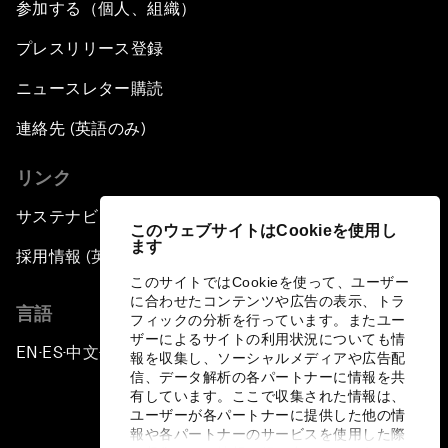
参加する（個人、組織）
プレスリリース登録
ニュースレター購読
連絡先 (英語のみ)
リンク
サステナビリティへの取り組み
このウェブサイトはCookieを使用し
ます
採用情報 (英語のみ)
このサイトではCookieを使って、ユーザー
に合わせたコンテンツや広告の表示、トラ
言語
フィックの分析を行っています。またユー
ザーによるサイトの利用状況についても情
EN
ES
中文
日本語
▪
▪
▪
報を収集し、ソーシャルメディアや広告配
信、データ解析の各パートナーに情報を共
有しています。ここで収集された情報は、
ユーザーが各パートナーに提供した他の情
報や各パートナーのサービスを使用した際