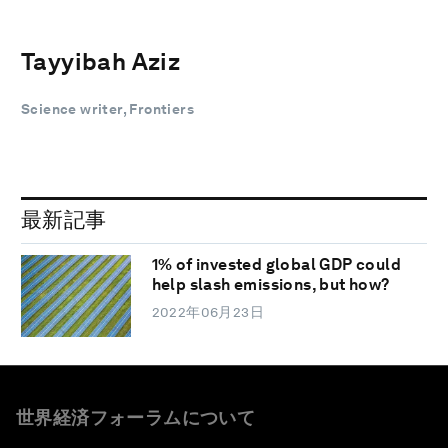
Tayyibah Aziz
Science writer, Frontiers
最新記事
1% of invested global GDP could
help slash emissions, but how?
2022年06月23日
世界経済フォーラムについて