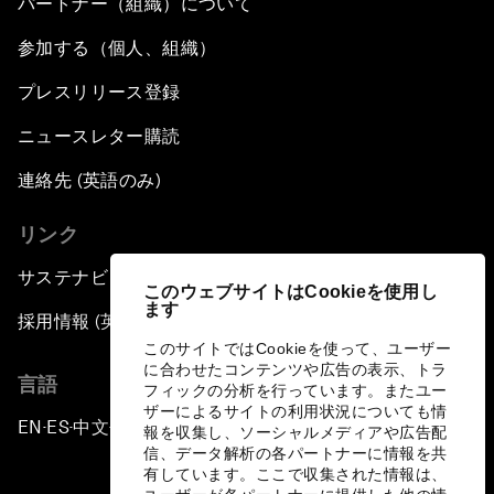
パートナー（組織）について
参加する（個人、組織）
プレスリリース登録
ニュースレター購読
連絡先 (英語のみ)
リンク
サステナビリティへの取り組み
このウェブサイトはCookieを使用し
ます
採用情報 (英語のみ)
このサイトではCookieを使って、ユーザー
に合わせたコンテンツや広告の表示、トラ
言語
フィックの分析を行っています。またユー
ザーによるサイトの利用状況についても情
EN
ES
中文
日本語
▪
▪
▪
報を収集し、ソーシャルメディアや広告配
信、データ解析の各パートナーに情報を共
有しています。ここで収集された情報は、