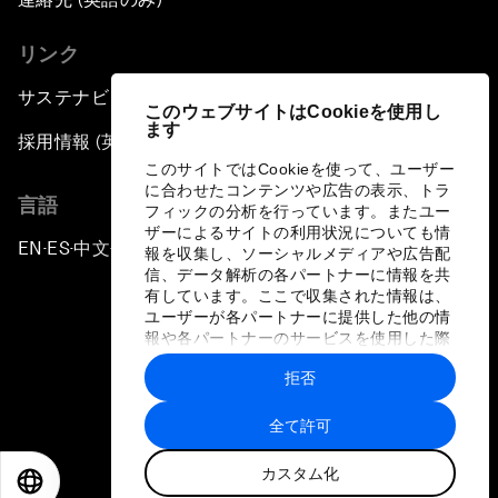
リンク
サステナビリティへの取り組み
このウェブサイトはCookieを使用し
ます
採用情報 (英語のみ)
このサイトではCookieを使って、ユーザー
に合わせたコンテンツや広告の表示、トラ
言語
フィックの分析を行っています。またユー
ザーによるサイトの利用状況についても情
EN
ES
中文
日本語
▪
▪
▪
報を収集し、ソーシャルメディアや広告配
信、データ解析の各パートナーに情報を共
有しています。ここで収集された情報は、
ユーザーが各パートナーに提供した他の情
報や各パートナーのサービスを使用した際
に収集された情報と組み合わされ、各パー
拒否
トナーによって使用されることがありま
プライバシーポリシーと利用規約
す。
全て許可
サイトマップ
カスタム化
©
2026
世界経済フォーラム
EN
ES
中文
日本語