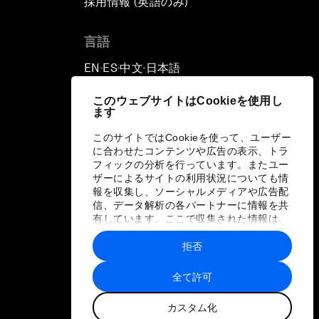
採用情報 (英語のみ)
て
言語
EN
ES
中文
日本語
▪
▪
▪
このウェブサイトはCookieを使用し
ます
このサイトではCookieを使って、ユーザー
に合わせたコンテンツや広告の表示、トラ
フィックの分析を行っています。またユー
ザーによるサイトの利用状況についても情
報を収集し、ソーシャルメディアや広告配
信、データ解析の各パートナーに情報を共
有しています。ここで収集された情報は、
ユーザーが各パートナーに提供した他の情
報や各パートナーのサービスを使用した際
拒否
に収集された情報と組み合わされ、各パー
トナーによって使用されることがありま
全て許可
す。
カスタム化