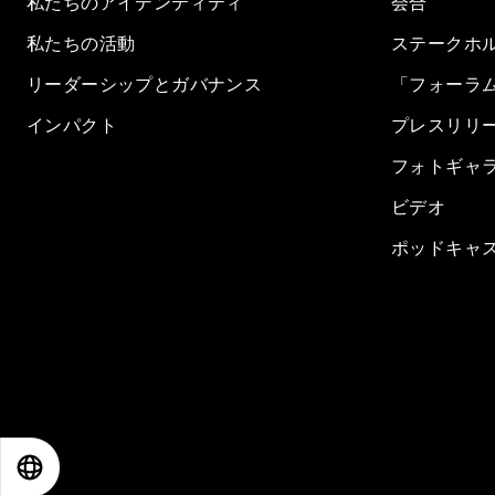
私たちのアイデンティティ
会合
私たちの活動
ステークホ
リーダーシップとガバナンス
「フォーラ
インパクト
プレスリリ
フォトギャ
ビデオ
ポッドキャ
EN
ES
中文
日本語