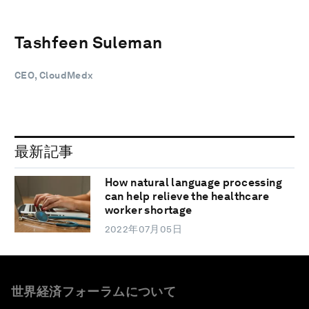
Tashfeen Suleman
CEO, CloudMedx
最新記事
How natural language processing
can help relieve the healthcare
worker shortage
2022年07月05日
世界経済フォーラムについて