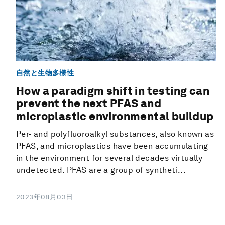
自然と生物多様性
How a paradigm shift in testing can
prevent the next PFAS and
microplastic environmental buildup
Per- and polyfluoroalkyl substances, also known as
PFAS, and microplastics have been accumulating
in the environment for several decades virtually
undetected. PFAS are a group of syntheti...
2023年08月03日