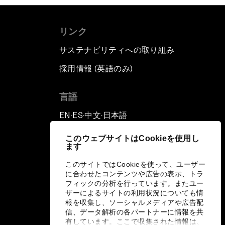
リンク
サステナビリティへの取り組み
採用情報 (英語のみ)
て
言語
EN
ES
中文
日本語
▪
▪
▪
このウェブサイトはCookieを使用し
ます
このサイトではCookieを使って、ユーザー
に合わせたコンテンツや広告の表示、トラ
フィックの分析を行っています。またユー
ザーによるサイトの利用状況についても情
報を収集し、ソーシャルメディアや広告配
信、データ解析の各パートナーに情報を共
有しています。ここで収集された情報は、