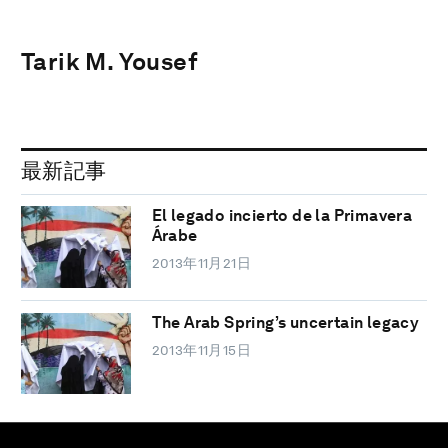
Tarik M. Yousef
最新記事
El legado incierto de la Primavera
Árabe
2013年11月21日
The Arab Spring’s uncertain legacy
2013年11月15日