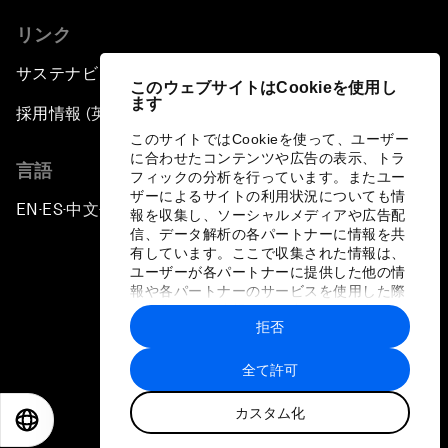
リンク
サステナビリティへの取り組み
このウェブサイトはCookieを使用し
ます
採用情報 (英語のみ)
このサイトではCookieを使って、ユーザー
に合わせたコンテンツや広告の表示、トラ
言語
フィックの分析を行っています。またユー
ザーによるサイトの利用状況についても情
EN
ES
中文
日本語
▪
▪
▪
報を収集し、ソーシャルメディアや広告配
信、データ解析の各パートナーに情報を共
有しています。ここで収集された情報は、
ユーザーが各パートナーに提供した他の情
報や各パートナーのサービスを使用した際
に収集された情報と組み合わされ、各パー
拒否
トナーによって使用されることがありま
プライバシーポリシーと利用規約
す。
全て許可
サイトマップ
カスタム化
©
2026
世界経済フォーラム
EN
ES
中文
日本語