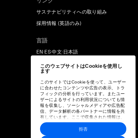
リンク
サステナビリティへの取り組み
採用情報 (英語のみ)
て
言語
EN
ES
中文
日本語
▪
▪
▪
このウェブサイトはCookieを使用し
ます
このサイトではCookieを使って、ユーザー
に合わせたコンテンツや広告の表示、トラ
フィックの分析を行っています。またユー
ザーによるサイトの利用状況についても情
報を収集し、ソーシャルメディアや広告配
信、データ解析の各パートナーに情報を共
有しています。ここで収集された情報は、
ユーザーが各パートナーに提供した他の情
報や各パートナーのサービスを使用した際
拒否
に収集された情報と組み合わされ、各パー