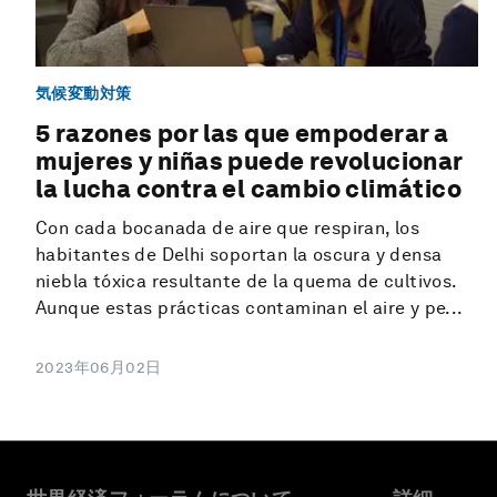
気候変動対策
5 razones por las que empoderar a
mujeres y niñas puede revolucionar
la lucha contra el cambio climático
Con cada bocanada de aire que respiran, los
habitantes de Delhi soportan la oscura y densa
niebla tóxica resultante de la quema de cultivos.
Aunque estas prácticas contaminan el aire y pe...
2023年06月02日