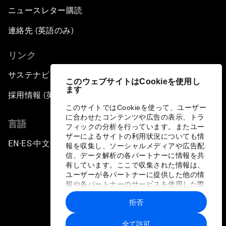
ニュースレター購読
連絡先 (英語のみ)
リンク
サステナビリティへの取り組み
このウェブサイトはCookieを使用し
ます
採用情報 (英語のみ)
このサイトではCookieを使って、ユーザー
に合わせたコンテンツや広告の表示、トラ
言語
フィックの分析を行っています。またユー
ザーによるサイトの利用状況についても情
EN
ES
中文
日本語
▪
▪
▪
報を収集し、ソーシャルメディアや広告配
信、データ解析の各パートナーに情報を共
有しています。ここで収集された情報は、
ユーザーが各パートナーに提供した他の情
報や各パートナーのサービスを使用した際
に収集された情報と組み合わされ、各パー
拒否
トナーによって使用されることがありま
プライバシーポリシーと利用規約
す。
全て許可