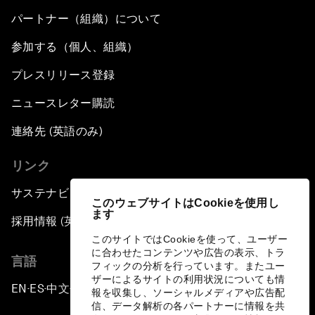
パートナー（組織）について
参加する（個人、組織）
プレスリリース登録
ニュースレター購読
連絡先 (英語のみ)
リンク
サステナビリティへの取り組み
このウェブサイトはCookieを使用し
ます
採用情報 (英語のみ)
このサイトではCookieを使って、ユーザー
に合わせたコンテンツや広告の表示、トラ
言語
フィックの分析を行っています。またユー
ザーによるサイトの利用状況についても情
EN
ES
中文
日本語
▪
▪
▪
報を収集し、ソーシャルメディアや広告配
信、データ解析の各パートナーに情報を共