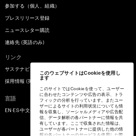
参加する（個人、組織）
プレスリリース登録
ニュースレター購読
連絡先 (英語のみ)
リンク
サステナビリティへの取り組み
このウェブサイトはCookieを使用し
ます
採用情報 (英語のみ)
このサイトではCookieを使って、ユーザー
に合わせたコンテンツや広告の表示、トラ
言語
フィックの分析を行っています。またユー
ザーによるサイトの利用状況についても情
EN
ES
中文
日本語
▪
▪
▪
報を収集し、ソーシャルメディアや広告配
信、データ解析の各パートナーに情報を共
有しています。ここで収集された情報は、
ユーザーが各パートナーに提供した他の情
報や各パートナーのサービスを使用した際