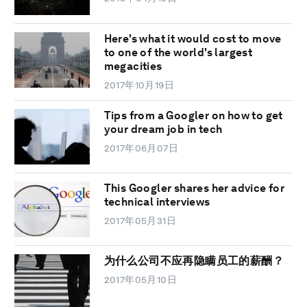
Here's what it would cost to move
to one of the world's largest
megacities
2017年10月19日
Tips from a Googler on how to get
your dream job in tech
2017年06月07日
This Googler shares her advice for
technical interviews
2017年05月31日
为什么公司不应再隐瞒员工的薪酬？
2017年05月10日