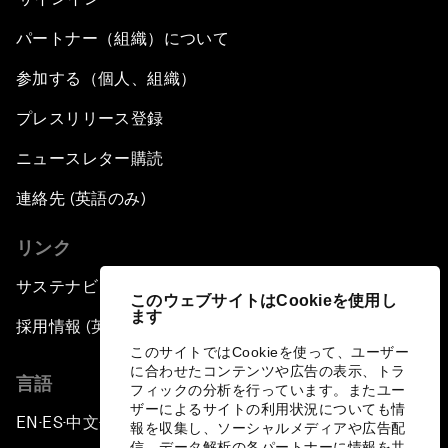
パートナー（組織）について
参加する（個人、組織）
プレスリリース登録
ニュースレター購読
連絡先 (英語のみ)
リンク
サステナビリティへの取り組み
このウェブサイトはCookieを使用し
ます
採用情報 (英語のみ)
このサイトではCookieを使って、ユーザー
に合わせたコンテンツや広告の表示、トラ
言語
フィックの分析を行っています。またユー
ザーによるサイトの利用状況についても情
EN
ES
中文
日本語
▪
▪
▪
報を収集し、ソーシャルメディアや広告配
信、データ解析の各パートナーに情報を共