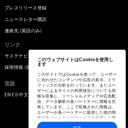
プレスリリース登録
ニュースレター購読
連絡先 (英語のみ)
リンク
サステナビリティへの取り組み
このウェブサイトはCookieを使用し
ます
採用情報 (英語のみ)
このサイトではCookieを使って、ユーザー
に合わせたコンテンツや広告の表示、トラ
言語
フィックの分析を行っています。またユー
ザーによるサイトの利用状況についても情
EN
ES
中文
日本語
▪
▪
▪
報を収集し、ソーシャルメディアや広告配
信、データ解析の各パートナーに情報を共
有しています。ここで収集された情報は、
ユーザーが各パートナーに提供した他の情
報や各パートナーのサービスを使用した際
に収集された情報と組み合わされ、各パー
拒否